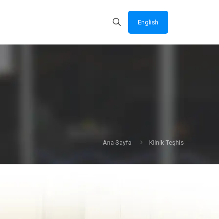
English
Ana Sayfa
Klinik Teşhis