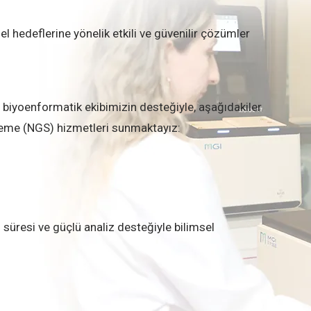
el hedeflerine yönelik etkili ve güvenilir çözümler
 biyoenformatik ekibimizin desteğiyle, aşağıdakiler
ileme (NGS) hizmetleri sunmaktayız:
 süresi ve güçlü analiz desteğiyle bilimsel